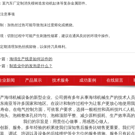
：某汽车厂定制消失模铸造发动机缸体等复杂金属部件。
操作注意事项
制：加热丝过热可能导致泡沫过度熔化或燃烧。
境：切割过程中可能产生刺激性烟雾，建议在通风良好的环境中操作。
定期清理加热丝残留物，以保持刀具锋利。
一篇：
海绵生产线是如何运作的
一篇：
制造业中的发泡是什么？
企业新闻
产品展示
技术服务
成功案例
在线留言
产海绵机械设备的新型企业。公司拥有多年从事海绵机械生产的技术人员
东南亚等许多国家和地区。在设计和制作过程中为让客户更放心地使用我
寿命。在电气控制方面，可依客户要求，选择一般程控和高科技PLC人
泡头、泡棉整体孔径均匀、泡棉顶部平整、减少原料损耗、生产效率高的
我们的宗旨是：用责任心做事，用感恩心做人。
创新、服务。多年经验的积累使我们深知售后服务比销售更重要。我们
可
装、调试、培训以及设备的后续维护等全方位的服务措施。服务只有起点