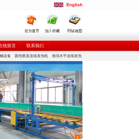
English
在线留言
联系我们
机械设备 圆泡垂直连续发泡机 海绵水平连续发泡
海绵 立式海绵圆泡发泡机 发泡机 海绵夹具机械
直圆泡设备 水平泡设备聚氨酯设备 聚氨酯海绵发泡
发泡线 海绵机器 泡绵机械 海绵发泡机 海绵机械设
泡生产线 海绵发泡系列 海绵发泡线 海绵发泡机 海
水平连续发泡机 水平连续发泡设备 水平连续发泡机器
 海绵手工发泡机 海绵路轨平切机
1