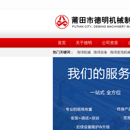
首页
关于德明
公司资质
热门关键词：
海绵机械 海绵设备 海绵发泡机
机 全自动海绵设备 全自动海绵
设备 海绵夹具 航吊 夹具 海绵
设备 聚氨酯海绵水平泡流水线 海
备 海绵自动设备 海绵发泡水平生产
绵发泡机械 海绵发泡机械设备 海
海绵切割机 海