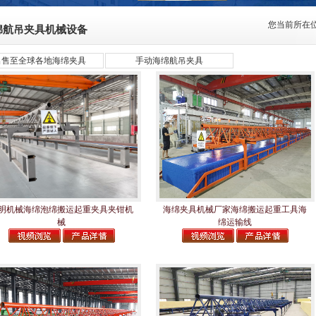
您当前所在
绵航吊夹具机械设备
出售至全球各地海绵夹具
手动海绵航吊夹具
明机械海绵泡绵搬运起重夹具夹钳机
海绵夹具机械厂家海绵搬运起重工具海
械
绵运输线