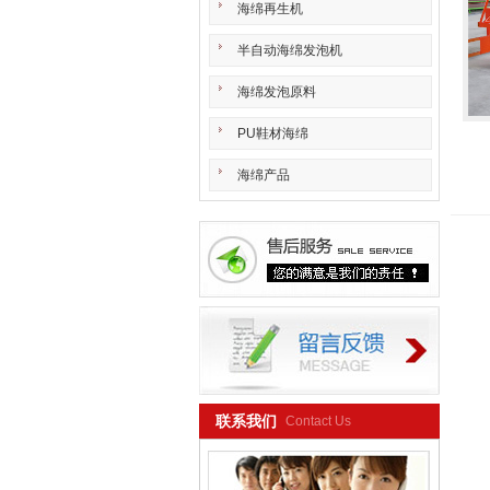
海绵再生机
半自动海绵发泡机
海绵发泡原料
PU鞋材海绵
海绵产品
联系我们
Contact Us