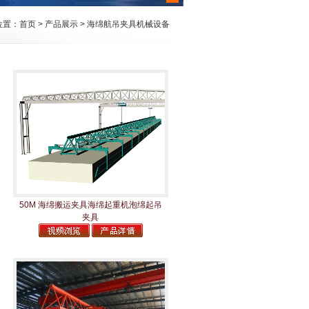
位置：
首页
> 产品展示 >
海绵航吊夹具机械设备
50M 海绵搬运夹具海绵起重机泡绵起吊
夹具